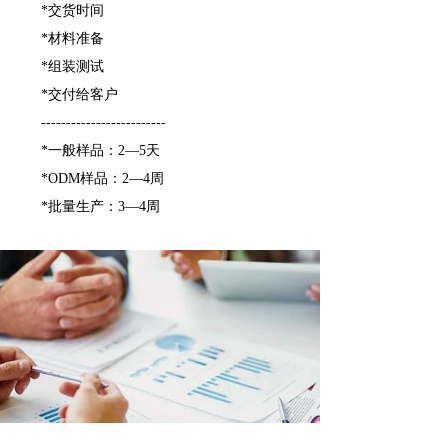
*交货时间
*材料准备
*组装测试
*交付给客户
-------------------------
*一般样品：2—5天
*ODM样品：2—4周
*批量生产：3—4周