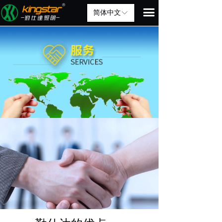
끀
简体中文
ꀅ