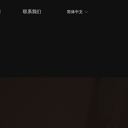
例
联系我们
简体中文
ꀅ