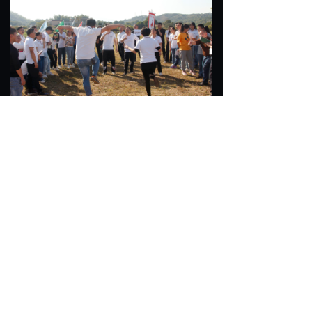
猜词，舞起！