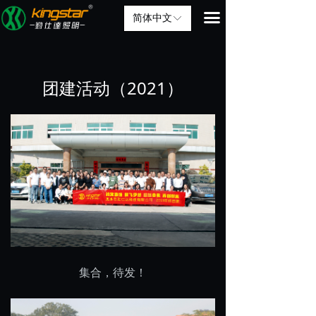
끀
简体中文
ꀅ
团建活动（2021）
集合，待发！