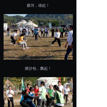
拨河，雄起！
掷沙包，飘起！