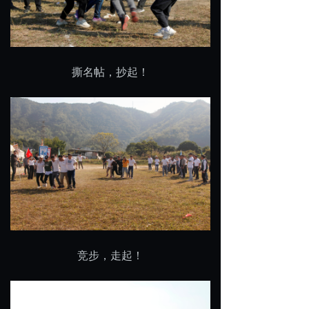
撕名帖，抄起！
竞步，走起！