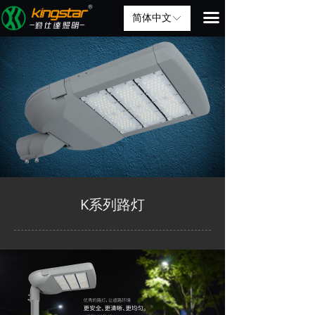
끀
简体中文
ꀅ
K系列路灯