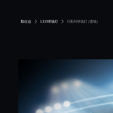
勤仕达
ꄲ
LED球场灯
ꄲ
D系列球场灯 (透镜)