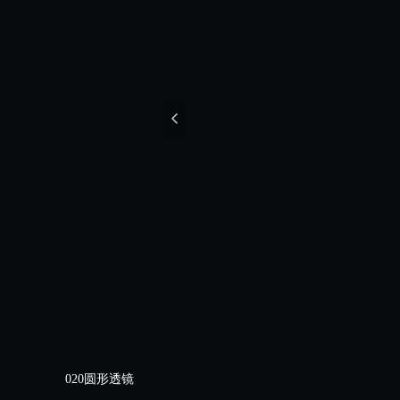
넳
020圆形透镜