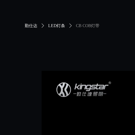
勤仕达
ꄲ
LED灯条
ꄲ
CB COB灯带