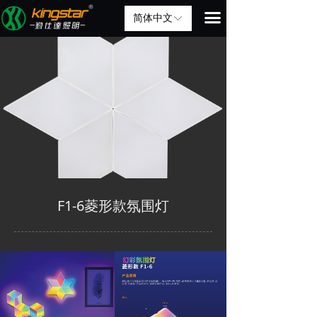
끀
简体中文
ꀅ
F1-6菱形款氛围灯