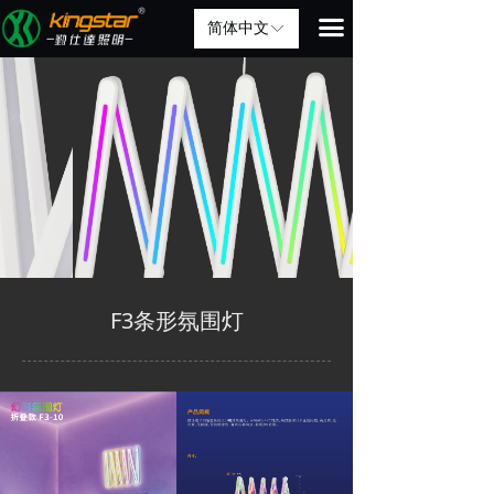
끀
简体中文
ꀅ
F3条形氛围灯